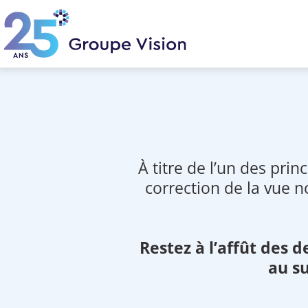
Skip
to
main
content
À titre de l’un des pri
correction de la vue 
Restez à l’affût des 
au su