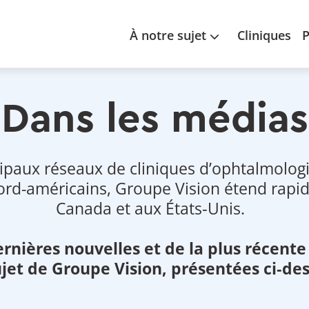
Main
À notre sujet
Cliniques
P
navigation
Dans les médias
ncipaux réseaux de cliniques d’ophtalmolog
nord-américains, Groupe Vision étend rap
Canada et aux États‑Unis.
dernières nouvelles et de la plus récent
jet de Groupe Vision, présentées ci‑de